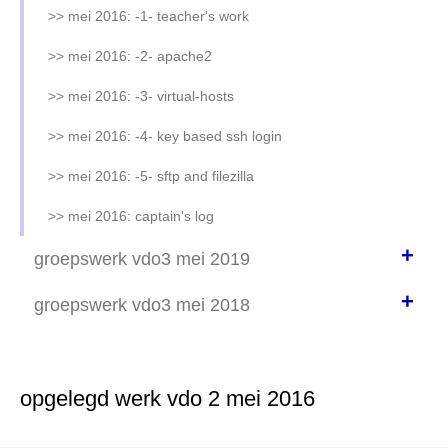
>> mrt 2018: -2- mijn user accounts
>> mei 2016: -1- teacher's work
>> mrt 2018: -3- apache2
>> mei 2016: -2- apache2
>> mrt 2018: -4- virtual hosts
>> mei 2016: -3- virtual-hosts
>> mrt 2018: -5- keys en filezilla
>> mei 2016: -4- key based ssh login
>> mrt 2018: -6- mysql, wordpress en php
>> mei 2016: -5- sftp and filezilla
>> mei 2016: captain's log
+
groepswerk vdo3 mei 2019
+
volgnummers
groepswerk vdo3 mei 2018
groepverdeling mei/juni-2019
groepswerk vdo 2018 algemeen
groepswerk resultaten
groepswerk vdo 2018 -0.0- groepen en ip's
opgelegd werk vdo 2 mei 2016
groepswerk vdo 2019 -1.1- opzet
groepswerk vdo 2018 -1.1- opzet