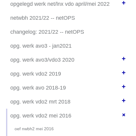
+
firewalls
opgelegd werk net/lnx vdo april/mei 2022
how to start ...
netwbh 2021/22 -- netOPS
de opdracht lente 2022
changelog: 2021/22 -- netOPS
poort nummers
opg. werk avo3 - jan2021
domeinnamen
+
opg. werk avo3/vdo3 2020
+
documentation project
opg. werk vdo2 2019
how to start a project
+
opgelegd werk lnx2 3/2019
opg. werk avo 2018-19
scripting opgelegd werk
+
persoonlijk werk winter 2018-19
opg. werk vdo2 mrt 2018
dns netmusic
DNS names
+
oef nwbh2 mrt 2018
opg. werk vdo2 mei 2016
eindwerken
FIND your ipv6 address
>> mrt 2018: -1- planning
oef nwbh2 mei 2016
herexamen wo 9 januari 2019