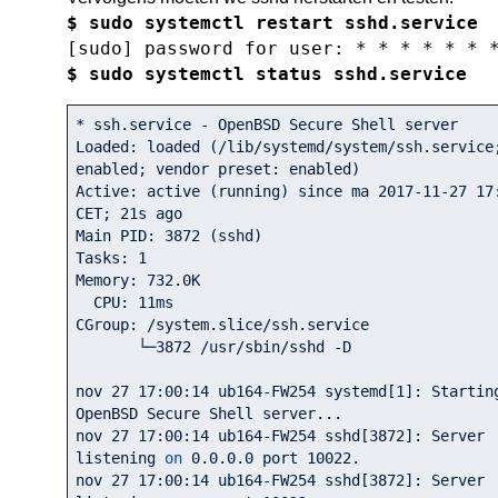
$ sudo systemctl restart sshd.service
[sudo] password for user: * * * * * * 
$ sudo systemctl status sshd.service
* ssh.service - OpenBSD Secure Shell server

Loaded: loaded (/lib/systemd/system/ssh.service;
enabled; vendor preset: enabled)

Active: active (running) since ma 
2017
-11
-27
17
CET; 
21
s ago

Main PID: 
3872
 (sshd)

Tasks: 
1
Memory: 
732.0
K

  CPU: 
11
ms

CGroup: /system.slice/ssh.service

       └─
3872
 /usr/sbin/sshd -D

nov 
27
17
:
00
:
14
 ub164-FW254 systemd[
1
]: Starting
OpenBSD Secure Shell server...

nov 
27
17
:
00
:
14
 ub164-FW254 sshd[
3872
]: Server 
listening 
on
0.0
.0
.0
 port 
10022.
nov 
27
17
:
00
:
14
 ub164-FW254 sshd[
3872
]: Server 