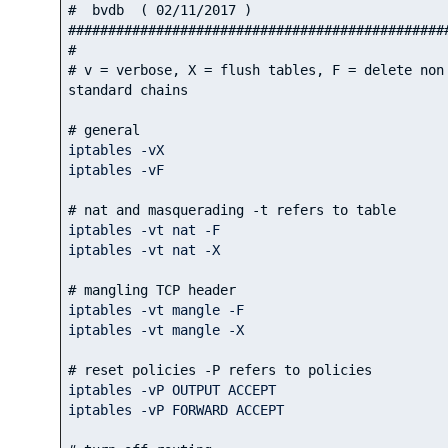
#  bvdb  ( 02/11/2017 )
###############################################
#
# v = verbose, X = flush tables, F = delete non 
standard chains
# general
iptables -vX

iptables -vF

# nat and masquerading -t refers to table
iptables -vt nat -F

iptables -vt nat -X

# mangling TCP header
iptables -vt mangle -F

iptables -vt mangle -X

# reset policies -P refers to policies
iptables -vP OUTPUT ACCEPT

iptables -vP FORWARD ACCEPT
