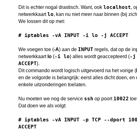
localhost
Dit is echter nogal drastisch. Want, ook
, o
lo
netwerkkaart
, kan nu niet meer naar binnen (bij zicht
We lossen dit op met:
# iptables -vA INPUT -i lo -j ACCEPT
INPUT
We voegen toe (
-A
) aan de
regels, dat op de in
-i lo
-j
netwerkkaart
lo
(
) alles wordt geaccepteerd (
ACCEPT
).
Dit commando wordt logisch uitgevoerd na het vorige (
en de volgorde is belangrijk: eerst alles dicht doen, en
enkele uitzonderingen toelaten.
ssh
10022
Nu moeten we nog de service
op poort
toe
Dat doen we als volgt:
# iptables -vA INPUT -p TCP --dport 10
ACCEPT