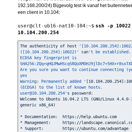
192.168.200/24) Bijgevolg test ik vanaf het buitennetw
een client in 10.104:
user@clt-ub16-nat10-104:~$
ssh -p 10022
10.104.200.254
The authenticity of host 
'[10.104.200.254]:10022
([10.104.200.254]:10022)'
 can
't be established.

ECDSA key fingerprint is 
SHA256:ZQq+qHQJMwHScqSRQoXMOHJ9jlDc7+5HX+r8sxTXD
Are you sure you want to continue connecting (ye
yes

Warning: Permanently added '
[
10.104
.200
.254
]:
10
(ECDSA) to the list of known hosts.

user@10.104.200.254'
s password: 

Welcome to Ubuntu 
16.04
.2
 LTS (GNU/Linux 
4.4
.0
-
generic x86_64)

* Documentation:  https:
//help.ubuntu.com
* Management:     https:
//landscape.canonical.c
* Support:        https:
//ubuntu.com/advantage