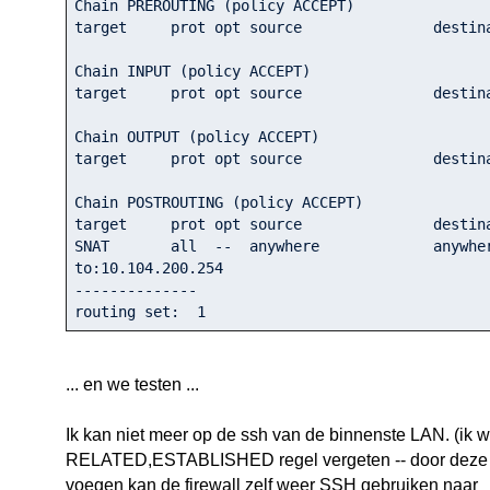
Chain PREROUTING (policy ACCEPT)

target     prot opt source               destination    
Chain INPUT (policy ACCEPT)

target     prot opt source               destination    
Chain OUTPUT (policy ACCEPT)

target     prot opt source               destination    
Chain POSTROUTING (policy ACCEPT)

target     prot opt source               destination    
SNAT       all  --  anywhere             anywhere           
to:
10.104
.200
.254
--------------

routing set:  
1
... en we testen ...
Ik kan niet meer op de ssh van de binnenste LAN. (ik 
RELATED,ESTABLISHED regel vergeten -- door deze 
voegen kan de firewall zelf weer SSH gebruiken naar