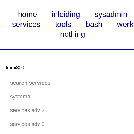
home
inleiding
sysadmin
services
tools
bash
werk
nothing
linux800
Skip
search services
to
Main
systemd
Content
services adv 2
ubuntu 20.04 static net
services adv 3