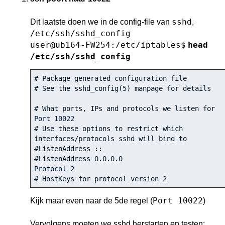
sshd
Dit laatste doen we in de config-file van
,
/etc/ssh/sshd_config
user@ub164-FW254:/etc/iptables$
head
/etc/ssh/sshd_config
# Package generated configuration file
# See the sshd_config(5) manpage for details
# What ports, IPs and protocols we listen for
Port 
10022
# Use these options to restrict which 
interfaces/protocols sshd will bind to
#ListenAddress ::
#ListenAddress 0.0.0.0
Protocol 
2
# HostKeys for protocol version 2
Port 10022
Kijk maar even naar de 5de regel (
)
Vervolgens moeten we sshd herstarten en testen: