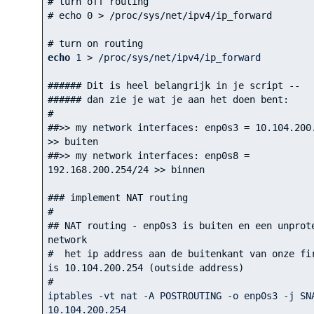
# turn off routing
# echo 0 > /proc/sys/net/ipv4/ip_forward
# turn on routing
echo
1
 > /proc/sys/net/ipv4/ip_forward

###### Dit is heel belangrijk in je script -- 
###### dan zie je wat je aan het doen bent:
#
##>> my network interfaces: enp0s3 = 10.104.200.
>> buiten
##>> my network interfaces: enp0s8 = 
192.168.200.254/24 >> binnen
### implement NAT routing
#
## NAT routing - enp0s3 is buiten en een unprote
network
#  het ip address aan de buitenkant van onze fir
is 10.104.200.254 (outside address)
#
10.104
.200
.254