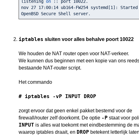
listening 
on
 :: port 
10022.
nov 
27
17
:
00
:
14
 ub164-FW254 systemd[
1
]: Started 
OpenBSD Secure Shell server.
iptables
sluiten voor alles behalve poort 10022
We houden de NAT router open voor NAT-verkeer.
We kunnen dus beginnen met een kopie van ons reed
bestaande NAT-router script.
Het commando
# iptables -vP INPUT DROP
zorgt ervoor dat geen enkel pakket bestemd voor de
-P
firewall/router zelf doorkomt. De optie
staat voor pol
INPUT
is alles wat toekomt met eindbestemming de m
DROP
waarop iptables draait, en
betekent letterlijk late