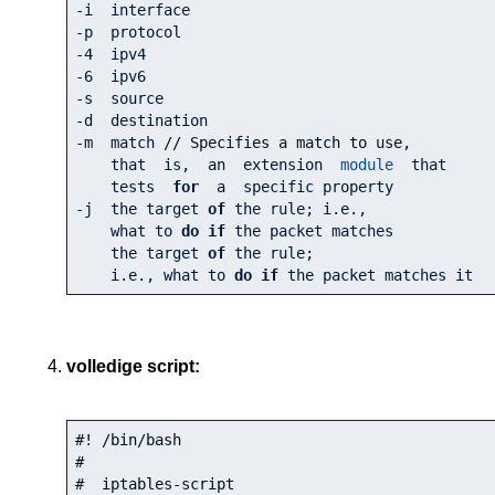
-i  interface

-4
-6
  ipv6

-s  source

-d  destination

-m  match 
// Specifies a match to use,
    that  is,  an  extension  
module
  that

    tests  
for
  a  specific property

-j  the target 
of
 the rule; i.e., 

    what to 
do
if
 the packet matches 

    the target 
of
 the rule; 

    i.e., what to 
do
if
 the packet matches it
volledige script:
#! /bin/bash
#
#  iptables-script 