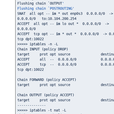
Flushing chain 
`OUTPUT
'

Flushing chain `POSTROUTING'
SNAT  all opt -- 
in
 * out enp0s3  
0.0
.0
.0
/
0
  
0.0
.0
.0
/
0
   to:
10.104
.200
.254
ACCEPT  all opt -- 
in
 lo out *  
0.0
.0
.0
/
0
  -> 
0.0
.0
.0
/
0
ACCEPT  tcp opt -- 
in
 * out *  
0.0
.0
.0
/
0
  -> 
0.
tcp dpt:
10022
>>>>> iptables -n -L

Chain INPUT (policy DROP)

target     prot opt source               destination    
ACCEPT     all  --  
0.0
.0
.0
/
0
0.0
.0
.
ACCEPT     tcp  --  
0.0
.0
.0
/
0
0.0
.0
.
tcp dpt:
10022
Chain FORWARD (policy ACCEPT)

target     prot opt source               destination    
Chain OUTPUT (policy ACCEPT)

target     prot opt source               destination    
--------------

>>>>> iptables -t nat -L
