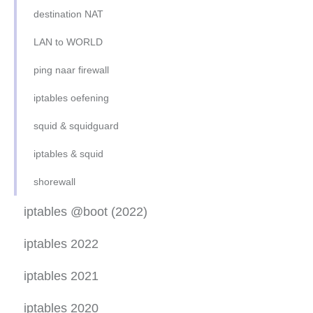
destination NAT
apache2-php-mysql-ubu16.04
LAN to WORLD
ping naar firewall
iptables oefening
squid & squidguard
iptables & squid
shorewall
iptables @boot (2022)
iptables 2022
iptables 2021
iptables (1)
iptables 2020