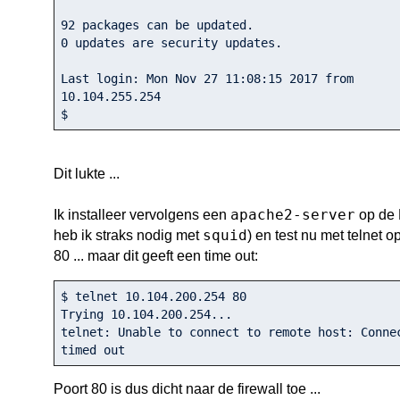
92
0
 updates are security updates.

Last login: Mon Nov 
27
11
:
08
:
15
2017
 from 
10.104
.255
.254
$ 
Dit lukte ...
apache2-server
Ik installeer vervolgens een
op de 
squid
heb ik straks nodig met
) en test nu met telnet o
80 ... maar dit geeft een time out:
$ telnet 10.104.200.254 80

Trying 10.104.200.254...

telnet: Unable to connect to remote host: Connec
timed out
Poort 80 is dus dicht naar de firewall toe ...