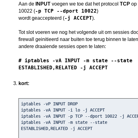
Aan de
INPUT
voegen we toe dat het protocol
TCP
op 
-p TCP --dport 10022
10022 (
)
-j ACCEPT
wordt geaccepteerd (
).
Tot slot voeren we nog het volgende uit om sessies do
firewall geinitieerd naar buiten toe terug binnen te lat
andere draaiende sessies open te laten:
# iptables -vA INPUT -m state --state
ESTABLISHED,RELATED -j ACCEPT
kort:
iptables -vP INPUT DROP

iptables -vA INPUT -i lo -j ACCEPT

iptables -vA INPUT -p TCP --dport 
10022
 -j ACCEP
iptables -vA INPUT -m state --state 
ESTABLISHED,RELATED -j ACCEPT
