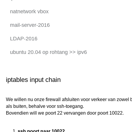
iptables (nat)
iptables 2020 (2)
natnetwork vbox
iptables (dnat)
iptables 2020 (3)
mail-server-2016
iptables (alle scripts)
iptables 2020 (4)
mail server 1
LDAP-2016
iptables binnen
iptables 2020 (5)
mail server 2
LDAP install/config
ubuntu 20.04 op rohtang >> ipv6
cloud-nextcloud
iptables 2020 oef (6)
mail server 3
LDAP php-LDAP-admin
port forwarding SSH
iptables 2020 oef (7)
mail server 4
LDAP fusiondirectory
iptables input chain
openvpn (2021)
iptables 2020 vpn (8)
mail server 5
LDAP client
iptables 2020 vpn (9)
We willen nu onze firewall afsluiten voor verkeer van zowel
iptables 2020 dns(10)
als buiten, behalve voor ssh-toegang.
Bovendien will we poort 22 vervangen door poort 10022.
ssh poort naar 10022