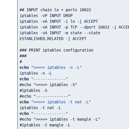
## INPUT chain lo + ports 10022
iptables -vP INPUT DROP

iptables -vA INPUT -i lo -j ACCEPT

iptables -vA INPUT -p TCP --dport 
10022
 -j ACCEP
iptables -vA INPUT -m state --state 
ESTABLISHED,RELATED -j ACCEPT

### PRINT iptables configuration
###
#
echo
">>>>> iptables -n -L"
echo
"--------------"
#echo ">>>>> iptables -S"
#iptables -S 
#echo "--------------"
echo
">>>>> iptables -t nat -L"
echo
"--------------"
#echo ">>>>> iptables -t mangle -L"
#iptables -t mangle -L