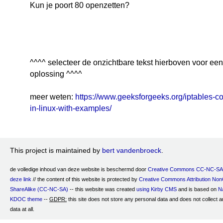
Kun je poort 80 openzetten?
## apache2 -- port 80
iptables -vA INPUT -p TCP --dport 80 -j ACCEPT
^^^^ selecteer de onzichtbare tekst hierboven voor een
oplossing ^^^^
meer weten:
https://www.geeksforgeeks.org/iptables-
in-linux-with-examples/
This project is maintained by
bert vandenbroeck
.
de volledige inhoud van deze website is beschermd door
Creative Commons CC-NC-SA 
deze link
// the content of this website is protected by
Creative Commons Attribution No
ShareAlike (CC-NC-SA)
-- this website was created
using Kirby CMS
and is based on
Na
KDOC theme
--
GDPR:
this site does not store any personal data and does not collect a
data at all.