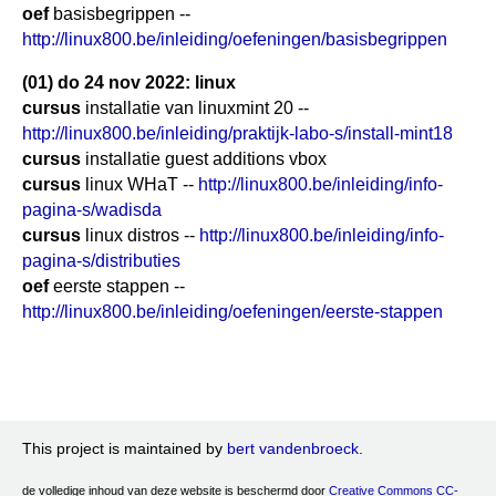
oef
basisbegrippen --
http://linux800.be/inleiding/oefeningen/basisbegrippen
(01) do 24 nov 2022: linux
cursus
installatie van linuxmint 20 --
http://linux800.be/inleiding/praktijk-labo-s/install-mint18
cursus
installatie guest additions vbox
cursus
linux WHaT --
http://linux800.be/inleiding/info-
pagina-s/wadisda
cursus
linux distros --
http://linux800.be/inleiding/info-
pagina-s/distributies
oef
eerste stappen --
http://linux800.be/inleiding/oefeningen/eerste-stappen
This project is maintained by
bert vandenbroeck
.
de volledige inhoud van deze website is beschermd door
Creative Commons CC-