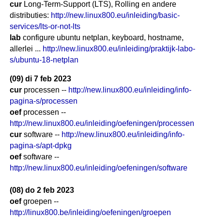
cur
Long-Term-Support (LTS), Rolling en andere
distributies:
http://new.linux800.eu/inleiding/basic-
services/lts-or-not-lts
lab
configure ubuntu netplan, keyboard, hostname,
allerlei ...
http://new.linux800.eu/inleiding/praktijk-labo-
s/ubuntu-18-netplan
(09) di 7 feb 2023
cur
processen --
http://new.linux800.eu/inleiding/info-
pagina-s/processen
oef
processen --
http://new.linux800.eu/inleiding/oefeningen/processen
cur
software --
http://new.linux800.eu/inleiding/info-
pagina-s/apt-dpkg
oef
software --
http://new.linux800.eu/inleiding/oefeningen/software
(08) do 2 feb 2023
oef
groepen --
http://linux800.be/inleiding/oefeningen/groepen