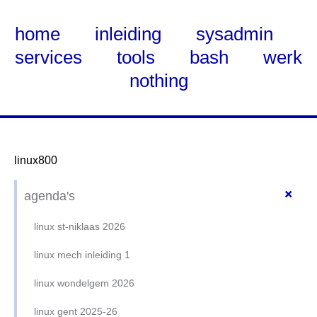
home
inleiding
sysadmin
services
tools
bash
werk
nothing
linux800
Skip
+
agenda's
to
Main
linux st-niklaas 2026
Content
linux mech inleiding 1
linux wondelgem 2026
linux gent 2025-26