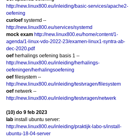
http://new.linux800.eu/inleiding/basic-services/apache2-
oefening
cur/oef
systemd --
http://new.linux800.eu/services/systemd
mock exam
http://new.linux800.eu/home/content/1-
agenda/1-linux-vdo-2022-23/examen-linux1-syntra-ab-
dec-2020.pdf
oef
herhalings oefening basis 1 --
http://new.linux800.eu/inleiding/herhalings-
oefeningen/herhalingsoefening
oef
filesystem --
http://new.linux800.eu/inleiding/testvragen/filesystem
oef
netwerk --
http://new.linux800.eu/inleiding/testvragen/netwerk
(10) do 9 feb 2023
lab
install ubuntu server:
http://new.linux800.eu/inleiding/praktijk-labo-s/install-
ubuntu-18-04-server