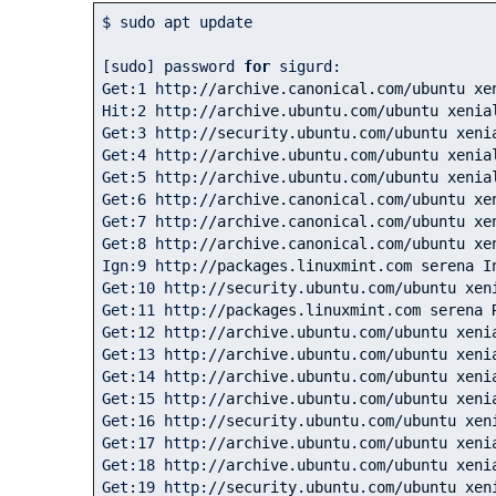
$ sudo apt update

[sudo] password 
for
 sigurd: 

Get:
1
 http:
//archive.canonical.com/ubuntu xe
Hit:
2
 http:
//archive.ubuntu.com/ubuntu xenia
Get:
3
 http:
//security.ubuntu.com/ubuntu xeni
Get:
4
 http:
//archive.ubuntu.com/ubuntu xenia
Get:
5
 http:
//archive.ubuntu.com/ubuntu xenia
Get:
6
 http:
//archive.canonical.com/ubuntu xe
Get:
7
 http:
//archive.canonical.com/ubuntu xe
Get:
8
 http:
//archive.canonical.com/ubuntu xe
Ign:
9
 http:
//packages.linuxmint.com serena I
Get:
10
 http:
//security.ubuntu.com/ubuntu xen
Get:
11
 http:
//packages.linuxmint.com serena 
Get:
12
 http:
//archive.ubuntu.com/ubuntu xeni
Get:
13
 http:
//archive.ubuntu.com/ubuntu xeni
Get:
14
 http:
//archive.ubuntu.com/ubuntu xeni
Get:
15
 http:
//archive.ubuntu.com/ubuntu xeni
Get:
16
 http:
//security.ubuntu.com/ubuntu xen
Get:
17
 http:
//archive.ubuntu.com/ubuntu xeni
Get:
18
 http:
//archive.ubuntu.com/ubuntu xeni
Get:
19
 http:
//security.ubuntu.com/ubuntu xen