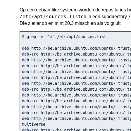
Op een debian-like systeem worden de repositories b
/etc/apt/sources.list
/
en in een subdirectory
Die ziet er op en mint 20.3 misschien als volgt uit:
$ grep -v 
"^#"
 /etc/apt/sources.
list
deb http:
//be.archive.ubuntu.com/ubuntu/ trust
deb-src http:
//be.archive.ubuntu.com/ubuntu/ t
deb http:
//be.archive.ubuntu.com/ubuntu/ trust
deb-src http:
//be.archive.ubuntu.com/ubuntu/ t
deb http:
//be.archive.ubuntu.com/ubuntu/ trust
deb-src http:
//be.archive.ubuntu.com/ubuntu/ t
deb http:
//be.archive.ubuntu.com/ubuntu/ trust
deb-src http:
//be.archive.ubuntu.com/ubuntu/ t
deb http:
//be.archive.ubuntu.com/ubuntu/ trust
deb-src http:
//be.archive.ubuntu.com/ubuntu/ t
deb http:
//be.archive.ubuntu.com/ubuntu/ trust
deb-src http:
//be.archive.ubuntu.com/ubuntu/ t
deb http:
//be.archive.ubuntu.com/ubuntu/ trusty
multiverse
deb-src http:
//be.archive.ubuntu.com/ubuntu/ tr