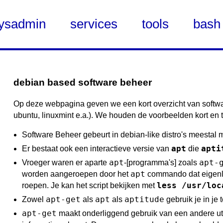
ysadmin
services
tools
bash
debian based software beheer
Op deze webpagina geven we een kort overzicht van softwar
ubuntu, linuxmint e.a.). We houden de voorbeelden kort en t
Software Beheer gebeurt in debian-like distro's meestal m
apt
apti
Er bestaat ook een interactieve versie van
die
apt
apt-
Vroeger waren er aparte
-[programma's] zoals
apt
worden aangeroepen door het
commando dat eigenl
less /usr/loc
roepen. Je kan het script bekijken met
apt-get
apt
aptitude
Zowel
als
als
gebruik je in je 
apt-get
maakt onderliggend gebruik van een andere uti