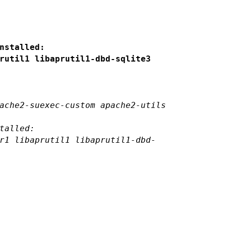
nstalled:
rutil1 libaprutil1-dbd-sqlite3
ache2-suexec-custom apache2-utils
talled:
r1 libaprutil1 libaprutil1-dbd-