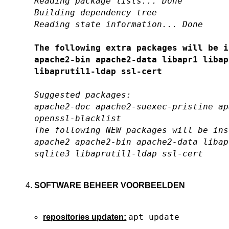
Reading package lists... Done
Building dependency tree
Reading state information... Done
The following extra packages will be i
apache2-bin apache2-data libapr1 libap
libaprutil1-ldap ssl-cert
Suggested packages:
apache2-doc apache2-suexec-pristine ap
openssl-blacklist
The following NEW packages will be ins
apache2 apache2-bin apache2-data libap
sqlite3 libaprutil1-ldap ssl-cert
SOFTWARE BEHEER VOORBEELDEN
apt update
repositories updaten: