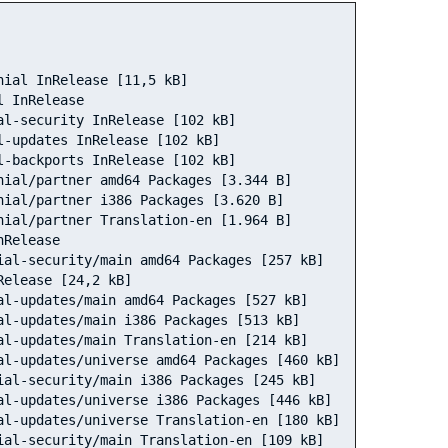
nial InRelease [11,5 kB]
l InRelease                        
al-security InRelease [102 kB]     
l-updates InRelease [102 kB]       
l-backports InRelease [102 kB]     
nial/partner amd64 Packages [3.344 B]
nial/partner i386 Packages [3.620 B]
nial/partner Translation-en [1.964 B]
nRelease                    
ial-security/main amd64 Packages [257 kB]
Release [24,2 kB]                  
al-updates/main amd64 Packages [527 kB]
al-updates/main i386 Packages [513 kB]
al-updates/main Translation-en [214 kB]
al-updates/universe amd64 Packages [460 kB]
ial-security/main i386 Packages [245 kB]
al-updates/universe i386 Packages [446 kB]
al-updates/universe Translation-en [180 kB]
ial-security/main Translation-en [109 kB]