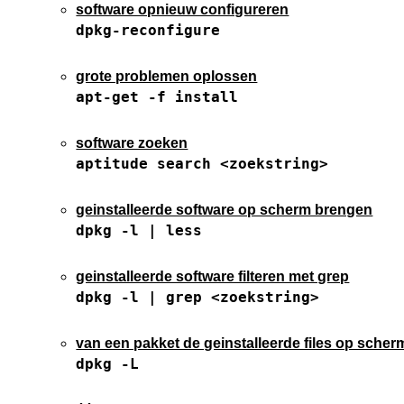
software opnieuw configureren
dpkg-reconfigure
grote problemen oplossen
apt-get -f install
software zoeken
aptitude search <zoekstring>
geinstalleerde software op scherm brengen
dpkg -l | less
geinstalleerde software filteren met grep
dpkg -l | grep <zoekstring>
van een pakket de geinstalleerde files op sche
dpkg -L