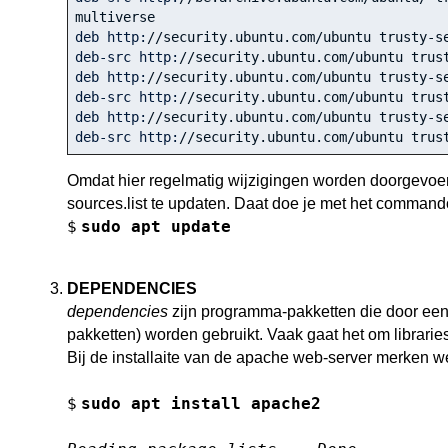
multiverse
deb http:
//security.ubuntu.com/ubuntu trusty-s
deb-src http:
//security.ubuntu.com/ubuntu trus
deb http:
//security.ubuntu.com/ubuntu trusty-s
deb-src http:
//security.ubuntu.com/ubuntu trus
deb http:
//security.ubuntu.com/ubuntu trusty-s
deb-src http:
//security.ubuntu.com/ubuntu trus
Omdat hier regelmatig wijzigingen worden doorgevoerd
sources.list te updaten. Daat doe je met het command
$
sudo apt update
DEPENDENCIES
dependencies
zijn programma-pakketten die door een
pakketten) worden gebruikt. Vaak gaat het om libraries o
Bij de installaite van de apache web-server merken 
$
sudo apt install apache2