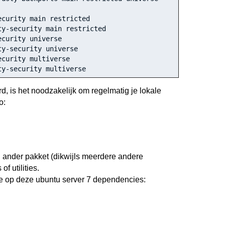
ecurity main restricted
ty-security main restricted
ecurity universe
ty-security universe
ecurity multiverse
ty-security multiverse
, is het noodzakelijk om regelmatig je lokale
o:
 ander pakket (dikwijls meerdere andere
f utilities.
we op deze ubuntu server 7 dependencies: