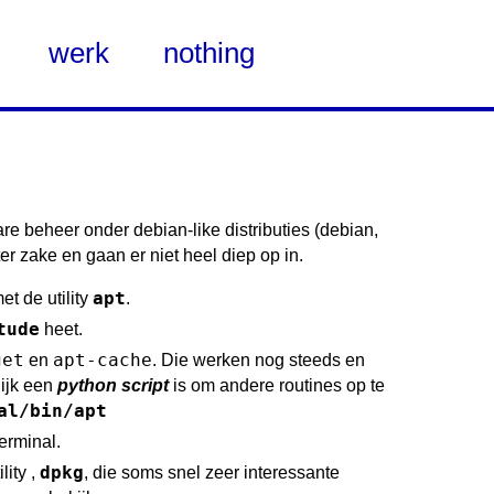
werk
nothing
e beheer onder debian-like distributies (debian,
er zake en gaan er niet heel diep op in.
apt
et de utility
.
tude
heet.
get
apt-cache
en
. Die werken nog steeds en
ijk een
python script
is om andere routines op te
al/bin/apt
terminal.
dpkg
lity ,
, die soms snel zeer interessante