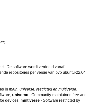
o's)
erk. De software wordt verdeeld vanaf
llende repositories per versie van bvb ubuntu-22.04
ies in
main, universe, restricted en multiverse
.
ftware,
universe
- Community-maintained free and
 for devices,
multiverse
- Software restricted by