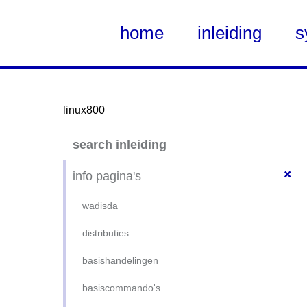
home
inleiding
s
linux800
Skip
search inleiding
to
Main
+
info pagina's
Content
wadisda
distributies
basishandelingen
basiscommando's