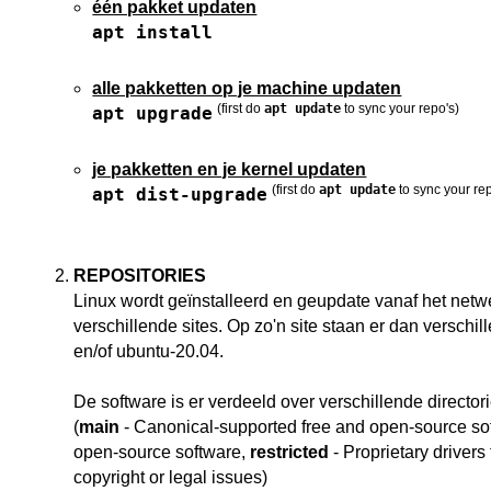
één pakket updaten
apt install
alle pakketten op je machine updaten
(first do
apt update
to sync your repo's)
apt upgrade
je pakketten en je kernel updaten
(first do
apt update
to sync your rep
apt dist-upgrade
REPOSITORIES
Linux wordt geïnstalleerd en geupdate vanaf het netw
verschillende sites. Op zo'n site staan er dan verschi
en/of ubuntu-20.04.
De software is er verdeeld over verschillende director
(
main
- Canonical-supported free and open-source so
open-source software,
restricted
- Proprietary drivers
copyright or legal issues)