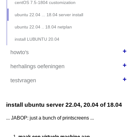
wat staat waar
centOS 7.5-1804 customization
ownership
ubuntu 22.04 ... 18.04 server install
permissions
ubuntu 22.04 .. 18.04 netplan
groepen
install LUBUNTU 20.04
lenny n brigitte opgelost
+
howto's
processen
+
SFTP via filezilla
herhalings oefeningen
software
howto remote connect
+
herh basiscommandos
testvragen
herh.oefening basis 1
basiscommando's
install ubuntu server 22.04, 20.04 of 18.04
herh.oefening basis 2
netwerk
herh.oefening disks
... JABOP: just a bunch of printscreens ...
filesystem
herh.oefening apache
allerlei (basis)
maak een virtuele machine aan ...