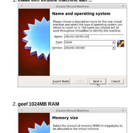
herh.oefening samba
softwares (apt)
geef 1024MB RAM