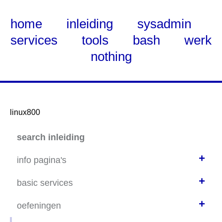
home
inleiding
sysadmin
services
tools
bash
werk
nothing
linux800
Skip
search inleiding
to
Main
+
info pagina's
Content
+
wadisda
basic services
distributies
+
static net-config thuis
oefeningen
basishandelingen