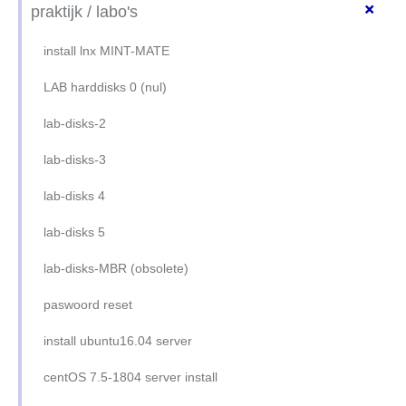
LTS, or not LTS
+
kort commando's
praktijk / labo's
basiscommando's
ssh client
eerste stappen
install lnx MINT-MATE
basisbegrippen
ssh client (oefening)
basiscommando's 1
LAB harddisks 0 (nul)
disks overzicht
ssh server (inleiding)
basiscommando's 2
lab-disks-2
disks en filesystems
apache2 server (inleiding)
basisbegrippen
lab-disks-3
linux filesystem
apache2 (oefening)
basisbegrippen (notas)
lab-disks 4
gebruikers en groepen
samba server (inleiding)
hidden files (1)
lab-disks 5
ownership
samba server (oefening)
hidden files (1) opgelost
lab-disks-MBR (obsolete)
permissions begrijpen
netops-ubuntu16-static
hidden files (2)
paswoord reset
permissions aanpassen
(2014/15) fixed-ip-mint17
grep
install ubuntu16.04 server
software: apt & dpkg
piping en redirection
centOS 7.5-1804 server install
processen